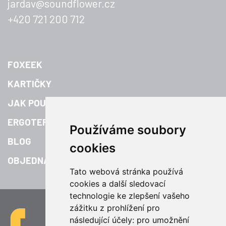
jardav@soundflower.cz
+420 721 200 712
FOXEEK
KARTIČKY
JAK POUŽÍVAT
ERGOTERAPIE
Používáme soubory
BLOG
cookies
OBJEDNAT
Tato webová stránka používá
cookies a další sledovací
technologie ke zlepšení vašeho
zážitku z prohlížení pro
následující účely:
pro umožnění