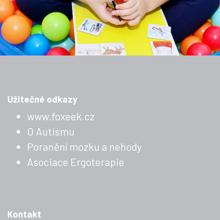
Užitečné odkazy
www.foxeek.cz
O Autismu
Poranění mozku a nehody
Asociace Ergoterapie
Kontakt