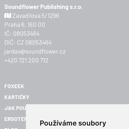
Soundflower Publishing s.r.o.
Zavadilova 5/1296
Praha 6, 160 00
IČ: 08053464
DIČ: CZ 08053464
jardav@soundflower.cz
+420 721 200 712
FOXEEK
KARTIČKY
JAK POUŽÍVAT
ERGOTERAPIE
Používáme soubory