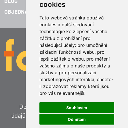
BLOG
cookies
OBJEDNAT
Tato webová stránka používá
cookies a další sledovací
technologie ke zlepšení vašeho
zážitku z prohlížení pro
následující účely:
pro umožnění
základní funkčnosti webu
,
pro
lepší zážitek z webu
,
pro měření
vašeho zájmu o naše produkty a
služby a pro personalizaci
marketingových interakcí
,
chcete-
li zobrazovat reklamy které jsou
pro vás relevantnější
.
Sledujte nás na:
Obchodní podmínky
Ochrana osobních
Souhlasím
údajů
Odstoupení od smlouvy
Nastavení
Odmítám
cookies