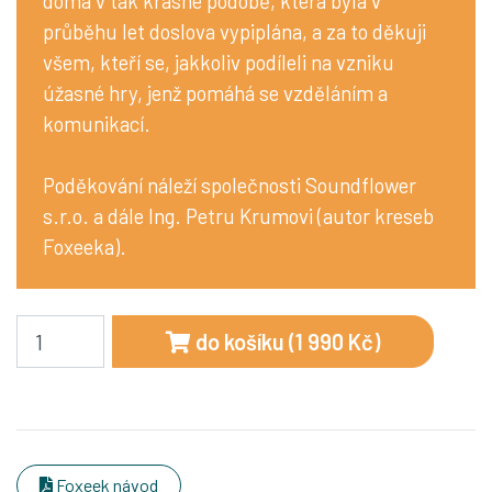
doma v tak krásné podobě, která byla v
průběhu let doslova vypiplána, a za to děkuji
všem, kteří se, jakkoliv podíleli na vzniku
úžasné hry, jenž pomáhá se vzděláním a
komunikací.
Poděkování náleží společnosti Soundflower
s.r.o. a dále Ing. Petru Krumovi (autor kreseb
Foxeeka).
Počet ks
do košíku (1 990 Kč)
Foxeek návod